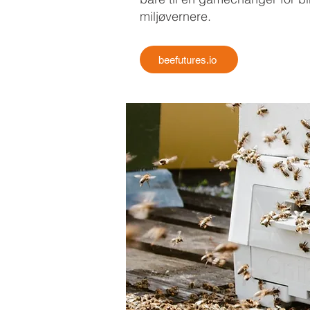
miljøvernere.
beefutures.io