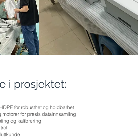
e i prosjektet:
 HDPE for robusthet og holdbarhet
g motorer for presis datainnsamling
ing og kalibrering
roll
sluttkunde