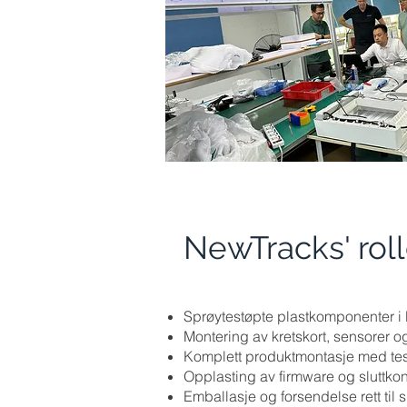
NewTracks' roll
Sprøytestøpte plastkomponenter i
Montering av kretskort, sensorer o
Komplett produktmontasje med test
Opplasting av firmware og sluttkont
Emballasje og forsendelse rett til 