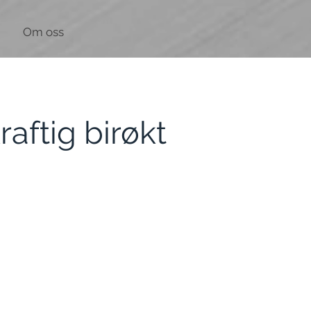
Om oss
aftig birøkt