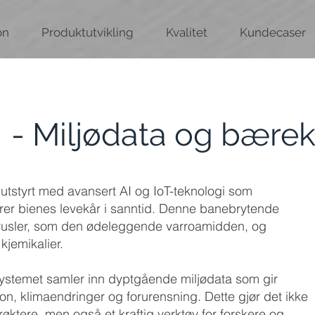
on
Produktutvikling
Kvalitet
Kundecaser
 -
Miljødata og bærekr
, utstyrt med avansert AI og IoT-teknologi som
drer bienes levekår i sanntid. Denne banebrytende
e trusler, som den ødeleggende varroamidden, og
kjemikalier.
ystemet samler inn dyptgående miljødata som gir
jon, klimaendringer og forurensning. Dette gjør det ikke
øktere, men også et kraftig verktøy for forskere og