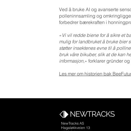
Ved å bruke AI og avanserte sensor
polleninnsamling og omkringligg
forbedrer bærekraften i honningpro
«
Vi vil redde biene for å sikre et 
mulig for landbruket å bruke bier
støtter insektenes evne til å polline
bruk våre bikuber, slik at de kan h
informasjon
,» forklarer gründer o
Les mer om historien bak BeeFutu
NewTracks AS
Hagaløkkveien 13