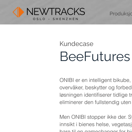
Produksj
Kundecase
BeeFutures
ONIBI er en intelligent bikube
overvåker, beskytter og forbe
løsningen identifiserer tidlig
eliminerer den fullstendig uten 
Men ONIBI stopper ikke der. S
innsikt i bienes helse, vegetas
bare til en gamechanger for bir