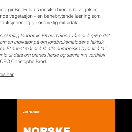
er gir BeeFutures innsikt i bienes bevegelser,
ende vegetasjon – en banebrytende løsning som
duksjonen og gir oss viktig miljødata.
bærekraftig landbruk. Ett av målene våre er å gjøre det
 som en indikator på om jordbruksmetodene faktisk
re. Et annet mål er å få alle europeiske byer til å ta i
ente ut data om bienes helse og samle inn verdifull
g CEO Christophe Brod.
res her