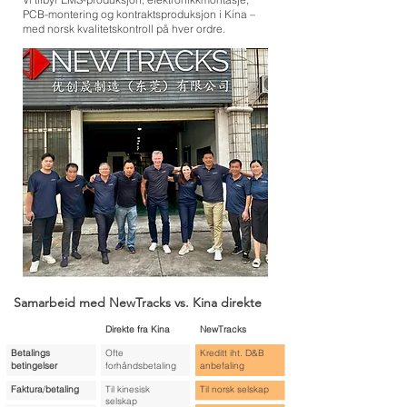
PCB-montering og kontraktsproduksjon i Kina –
med norsk kvalitetskontroll på hver ordre.
Samarbeid med NewTracks vs. Kina direkte
Direkte
fra
Kina
NewTracks
Betalings
Ofte
Kreditt iht. D&B
betingelser
forhåndsbetaling
anbefaling
Faktura
/
betaling
Til kinesisk
Til norsk selskap
selskap