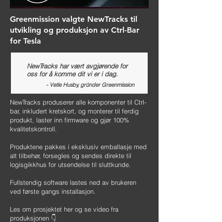
Greenmission valgte NewTracks til
utvikling og produksjon av Ctrl-Bar
for Tesla
NewTracks har vært avgjørende for
oss for å komme dit vi er i dag.
- Vetle Husby, gründer Greenmission
NewTracks produserer alle komponenter til Ctrl-
bar, inkludert kretskort, og monterer til ferdig
produkt, laster inn firmware og gjør 100%
kvalitetskontroll.
Produktene pakkes i eksklusiv emballasje med
alt tilbehør, forsegles og sendes direkte til
logisgikkhus for utsendelse til sluttkunde.
Fullstendig software lastes ned av brukeren
ved første gangs installasjon.
Les om prosjektet her og se video fra
produksjonen 👇