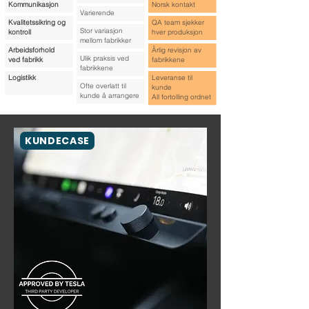
Kommunikasjon
Norsk kontakt
Varierende
Kvalitetssikring
og
QA team sjekker
Stor variasjon
kontroll
hver produksjon
mellom fabrikker​
Arbeidsforhold
Årlig revisjon av
Ulik praksis ved
ved
fabrikk
fabrikkene
fabrikkene​​
Logistikk
Leveranse til
Ofte overlatt til
kunde
kunde å arrangere
All fortolling ordnet
KUNDECASE