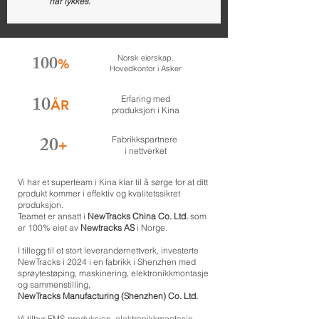
har lykkes.
100
Norsk eierskap.
%
Hovedkontor i Asker
10
Erfaring med
ÅR
produksjon i Kina
20
​​Fabrikkspartnere
+
i nettverket
Vi har et superteam i Kina klar til å sørge for at ditt
produkt kommer i effektiv og kvalitetssikret
produksjon.
Teamet er ansatt i
NewTracks China Co. Ltd.
som
er 100% eiet av
Newtracks AS
i Norge.
I tillegg til et stort leverandørnettverk, investerte
NewTracks i 2024 i en fabrikk i Shenzhen med
sprøytestøping, maskinering, elektronikkmontasje
og sammenstilling,
NewTracks Manufacturing (Shenzhen) Co. Ltd.
Vi tilbyr EMS-produksjon, elektronikkmontasje,