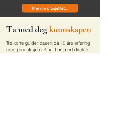
Mer om prosjektet...
Ta med deg
kunnskapen
Tre korte guider basert på 10 års erfaring
med produksjon i Kina. Last ned direkte.
BESLUTNINGSGUIDE
Kina eller ikke?
Slik vet du om produksjonen din passer.
Kina er ikke svaret på alt, men for de riktige
produktene er det vanskelig å slå
Last ned
ERFARINGSGUIDE
6 fallgruver ved Kina-produksjon
Etter 10 år med produksjon i Kina har vi
sett de samme fellene ofte gjentas. Vi