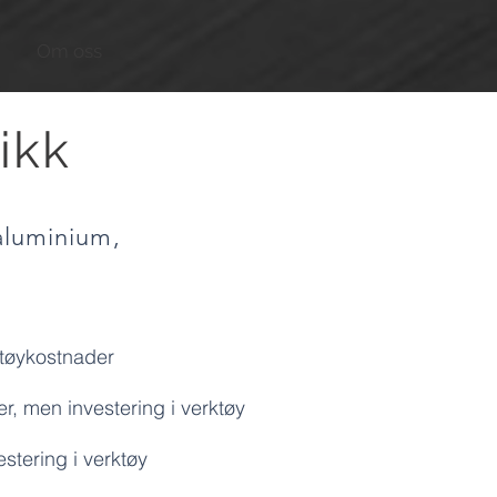
Om oss
ikk
 aluminium,
ktøykostnader
er, men investering i verktøy
estering i verktøy