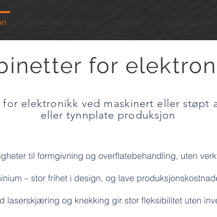
on
Produktutvikling
Kvalitet
Kundecaser
inetter for elektron
 for elektronikk ved maskinert eller støpt
eller tynnplate produksjon
gheter til formgivning og overflatebehandling, uten ver
minium – stor frihet i design, og lave produksjonskostnad
laserskjæring og knekking gir stor fleksibilitet uten inv