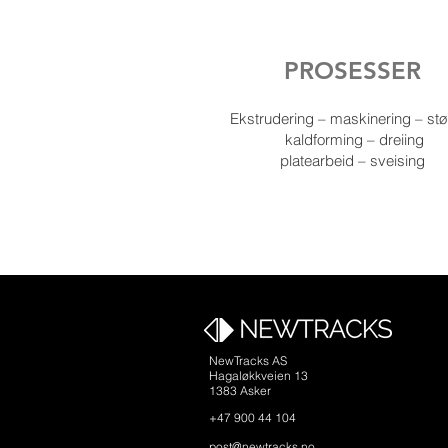
PROSESSER
Ekstrudering – maskinering – st
kaldforming – dreiing
platearbeid – sveising
NewTracks AS
Hagaløkkveien 13
1383 Asker
+47 900 44 104
post@newtracks.no