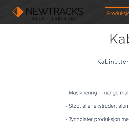
Produksj
Kab
Kabinetter
- Maskinering – mange muli
- Støpt eller ekstrudert alu
- Tynnplater produksjon med 