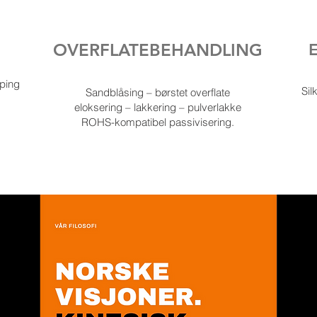
OVERFLATEBEHANDLING
øping
Sil
Sandblåsing – børstet overflate
eloksering – lakkering – pulverlakke
ROHS-kompatibel passivisering.