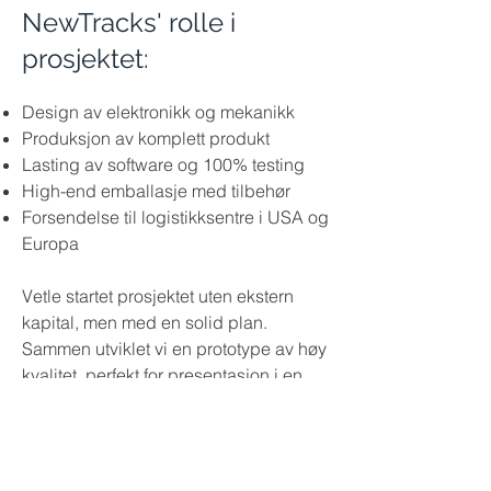
NewTracks' rolle i
prosjektet:
Design av elektronikk og mekanikk
Produksjon av komplett produkt
Lasting av software og 100% testing
High-end emballasje med tilbehør
Forsendelse til logistikksentre i USA og
Europa
Vetle startet prosjektet uten ekstern
kapital, men med en solid plan.
Sammen utviklet vi en prototype av høy
kvalitet, perfekt for presentasjon i en
crowdfunding-kampanje. Målet var å
forhåndsselge 250 enheter – dette ble
overgått flere ganger! Finansieringen
sikret videre produktutvikling og