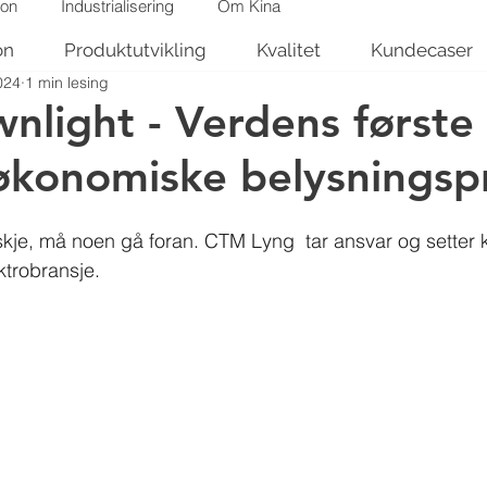
jon
Industrialisering
Om Kina
on
Produktutvikling
Kvalitet
Kundecaser
024
1 min lesing
nlight - Verdens første
røkonomiske belysningsp
 skje, må noen gå foran. CTM Lyng
tar ansvar og setter
ktrobransje.