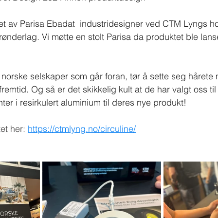
et av Parisa Ebadat 
industridesigner ved CTM Lyngs h
rønderlag. Vi møtte en stolt Parisa da produktet ble lanse
orske selskaper som går foran, tør å sette seg hårete må
emtid. Og så er det skikkelig kult at de har valgt oss til
r i resirkulert aluminium til deres nye produkt!
t her: 
https://ctmlyng.no/circuline/