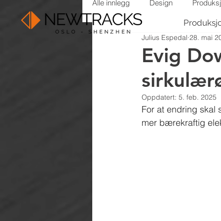
Alle innlegg
Design
Produks
Produksj
Julius Espedal
28. mai 2
Evig Dow
sirkulæ
Oppdatert:
5. feb. 2025
For at endring skal
mer bærekraftig ele