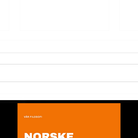
Kinesisk nyttår: Husk å
Et 
planlegge i tide
sta