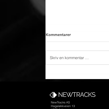
Kommentarer
Skriv en kommentar …
10 års samarbeid om TV-
suksess
NewTracks AS
Hagaløkkveien 13