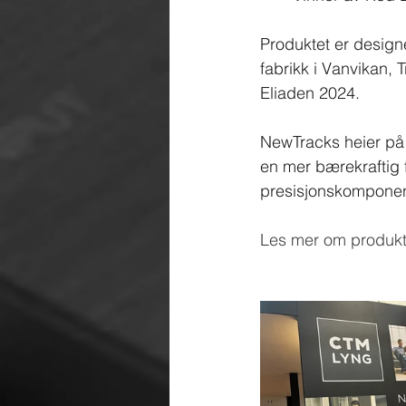
Produktet er design
fabrikk i Vanvikan, T
Eliaden 2024.
NewTracks heier på n
en mer bærekraftig fr
presisjonskomponente
Les mer om produkte