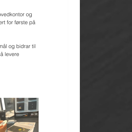
ovedkontor og 
rt for første på 
l og bidrar til 
 å levere 