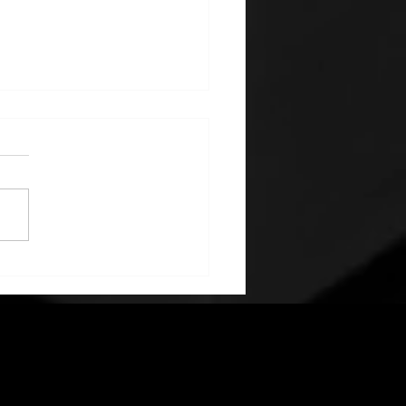
dørhåndtak som endrer
ndarden