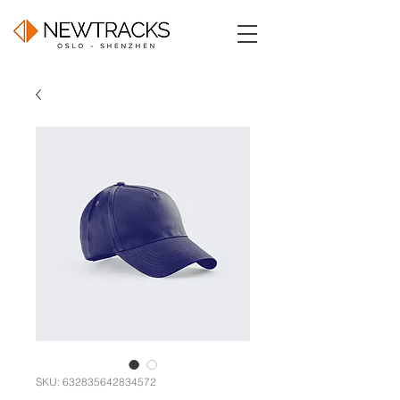
SKU: 632835642834572