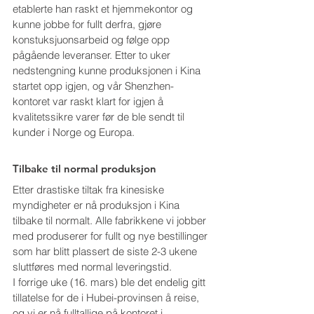
etablerte han raskt et hjemmekontor og 
kunne jobbe for fullt derfra, gjøre 
konstuksjuonsarbeid og følge opp 
pågående leveranser. Etter to uker 
nedstengning kunne produksjonen i Kina 
startet opp igjen, og vår Shenzhen-
kontoret var raskt klart for igjen å 
kvalitetssikre varer før de ble sendt til 
kunder i Norge og Europa.
Tilbake til normal produksjon
Etter drastiske tiltak fra kinesiske 
myndigheter er nå produksjon i Kina 
tilbake til normalt. Alle fabrikkene vi jobber 
med produserer for fullt og nye bestillinger 
som har blitt plassert de siste 2-3 ukene 
sluttføres med normal leveringstid.
I forrige uke (16. mars) ble det endelig gitt 
tillatelse for de i Hubei-provinsen å reise, 
og vi er nå fulltallige på kontoret i 