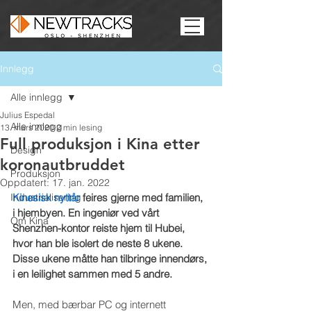
Innlegg
Alle innlegg
Julius Espedal
Alle innlegg
13. mars 2020
2 min lesing
Full produksjon i Kina etter
Design
koronautbruddet
Produksjon
Oppdatert:
17. jan. 2022
Industrialisering
Kinesisk nyttår
 feires gjerne med familien, 
i hjembyen. En ingeniør ved vårt 
Om Kina
Shenzhen-kontor reiste hjem til Hubei, 
hvor han ble isolert de neste 8 ukene. 
Disse ukene måtte han tilbringe innendørs, 
i en leilighet sammen med 5 andre.
Men, med bærbar PC og internett 