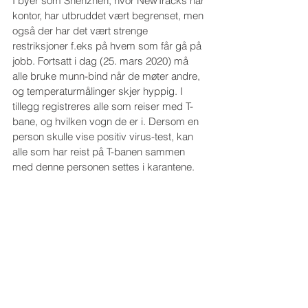
I byer som Shenzhen, hvor NewTracks har 
kontor, har utbruddet vært begrenset, men 
også der har det vært strenge 
restriksjoner f.eks på hvem som får gå på 
jobb. Fortsatt i dag (25. mars 2020) må 
alle bruke munn-bind når de møter andre, 
og temperaturmålinger skjer hyppig. I 
tillegg registreres alle som reiser med T-
bane, og hvilken vogn de er i. Dersom en 
person skulle vise positiv virus-test, kan 
alle som har reist på T-banen sammen 
med denne personen settes i karantene.