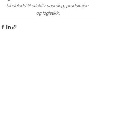
bindeledd til effektiv sourcing, produksjon 
og logistikk.
Se alle
Siste innlegg