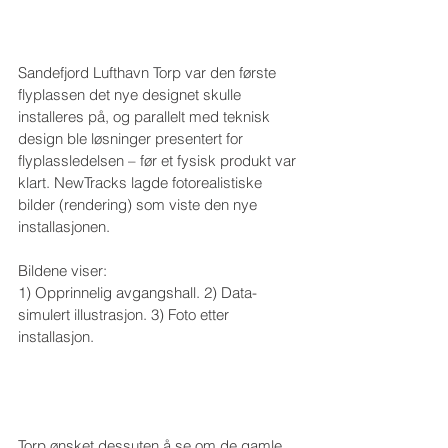
Sandefjord Lufthavn Torp var den første 
flyplassen det nye designet skulle 
installeres på, og parallelt med teknisk 
design ble løsninger presentert for 
flyplassledelsen – før et fysisk produkt var 
klart. NewTracks lagde fotorealistiske 
bilder (rendering) som viste den nye 
installasjonen.
Bildene viser:
1) Opprinnelig avgangshall. 2) Data-
simulert illustrasjon. 3) Foto etter 
installasjon.
Torp ønsket dessuten å se om de gamle 