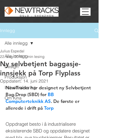
Innlegg
Alle innlegg
Julius Espedal
Alle innlegg
22. aug. 2019
1 min lesing
Ny selvbetjent baggasje-
Design
innsjekk på Torp Flyplass
Produksjon
Oppdatert:
14. juni 2021
Industrialisering
NewTracks har designet ny Selvbetjent 
Bag-Drop (SBD) for 
BB 
Om Kina
Computerteknikk AS
. De første er 
allerede i drift på 
Torp
Oppdraget besto i å industrialisere 
eksisterende SBD og oppdatere designet 
med bla. nye touchskjermer. Resultatet er 