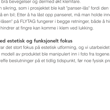
 gi brå bevegelser og dermed økt klemfare. 
n sikring, som i prosjektet ble kalt "panser-lås" fordi de
å en bil; Etter å ha låst opp panseret, må man holde inn
-låsen" på FLYTAG fungerer i begge retninger, både å hi
 hindrer at fingre kan komme i klem ved lukking.
d estetisk og funksjonelt fokus 
r det stort fokus på estetisk utforming, og vi utarbeidet 
 modell av produktet ble manipulert inn i foto fra togene.
reffe beslutninger på et tidlig tidspunkt, før noe fysisk pr