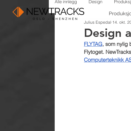
Alle innlegg
Design
Produks
Produksj
Julius Espedal
14. okt. 2
Design a
FLYTAG
, som nylig 
Flytoget. NewTrack
Computerteknikk A