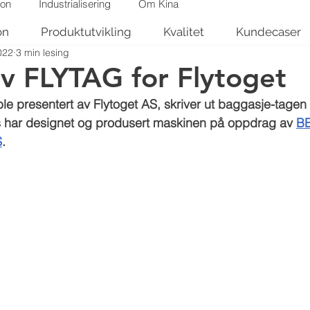
jon
Industrialisering
Om Kina
on
Produktutvikling
Kvalitet
Kundecaser
022
3 min lesing
v FLYTAG for Flytoget
ble presentert av Flytoget AS, skriver ut baggasje-tage
s har designet og produsert maskinen på oppdrag av 
BB
S
.