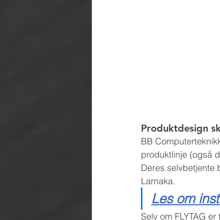
Produktdesign sk
BB Computerteknikk 
produktlinje (også 
Deres selvbetjente b
Larnaka.
Les om ins
Selv om FLYTAG er ti