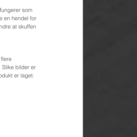
n fungerer som 
e en hendel for 
ndre at skuffen 
flere 
 Slike bilder er 
odukt er laget.