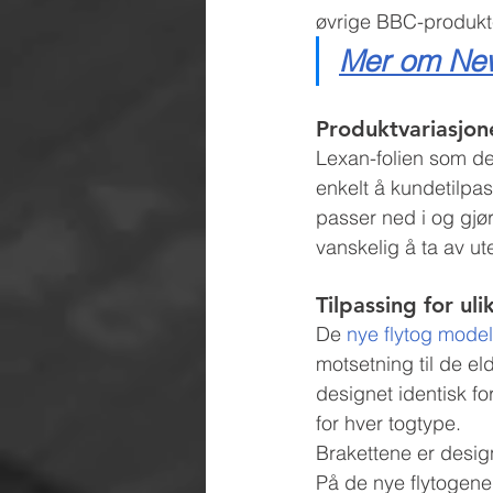
øvrige BBC-produkter
Mer om NewT
Produktvariasjon
Lexan-folien som dek
enkelt å kundetilpa
passer ned i og gjør 
vanskelig å ta av ut
Tilpassing for ul
De 
nye flytog mode
motsetning til de el
designet identisk fo
for hver togtype.
Brakettene er designe
På de nye flytogene 