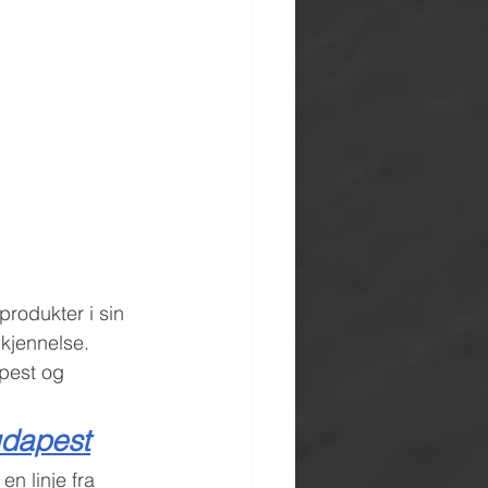
rodukter i sin 
kjennelse. 
pest og 
udapest
n linje fra 