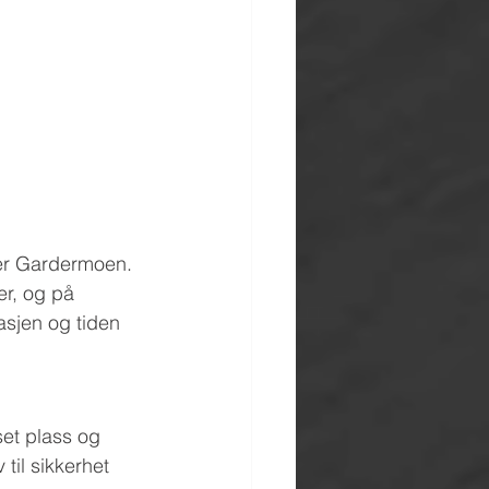
mer Gardermoen. 
r, og på 
asjen og tiden 
set plass og 
 til sikkerhet 