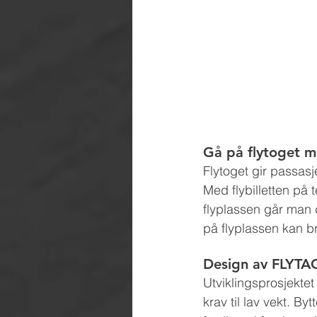
Gå på flytoget m
Flytoget gir passas
Med flybilletten på
flyplassen går man d
på flyplassen kan br
Design av FLYTAG
Utviklingsprosjektet
krav til lav vekt. Byt