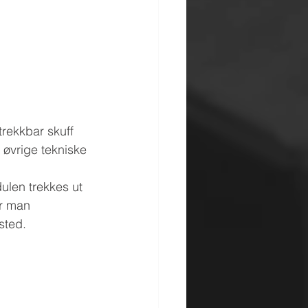
trekkbar skuff 
øvrige tekniske 
ulen trekkes ut 
r man 
sted.