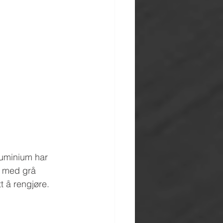
aluminium har 
r med grå 
tt å rengjøre.