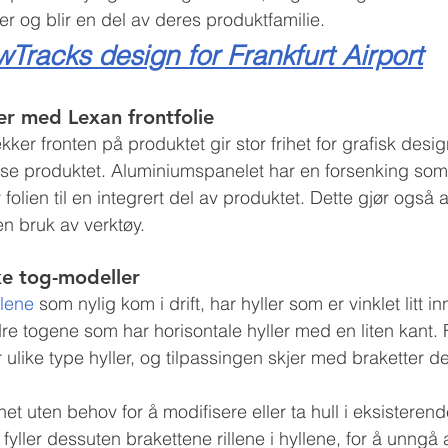
 og blir en del av deres produktfamilie. 
racks design for Frankfurt Airport
er med Lexan frontfolie
ker fronten på produktet gir stor frihet for grafisk desig
sse produktet. Aluminiumspanelet har en forsenking som f
folien til en integrert del av produktet. Dette gjør også at
en bruk av verktøy.  
ike tog-modeller
llene
 som nylig kom i drift, har hyller som er vinklet litt inn
dre togene som har horisontale hyller med en liten kant.
r ulike type hyller, og tilpassingen skjer med braketter de
t uten behov for å modifisere eller ta hull i eksisterende
fyller dessuten brakettene rillene i hyllene, for å unngå 