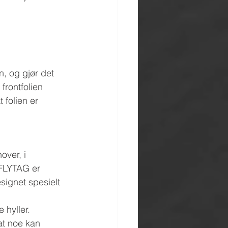
n, og gjør det 
rontfolien 
 folien er 
over, i 
 FLYTAG er  
signet spesielt 
 hyller. 
at noe kan 