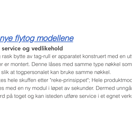
nye flytog modellene
 service og vedlikehold 
 rask bytte av tag-rull er apparatet konstruert med en ut
er er montert. Denne låses med samme type nøkkel som 
et slik at togpersonalet kan bruke samme nøkkel. 
tes hele skuffen etter "reke-prinsippet"; Hele produktmod
ttes med en ny modul i løpet av sekunder. Dermed unngå
d på toget og kan isteden utføre service i et egnet verk