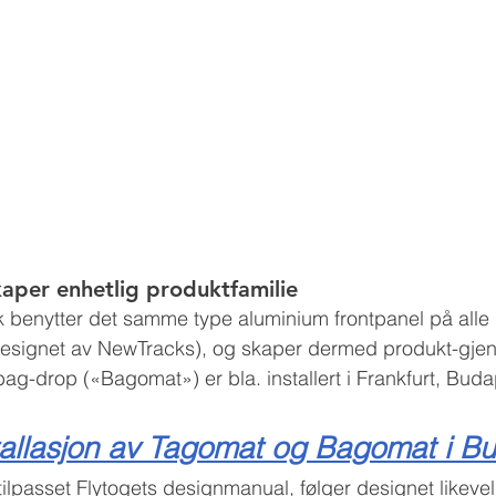
aper enhetlig produktfamilie
benytter det samme type aluminium frontpanel på alle p
designet av NewTracks), og skaper dermed produkt-gjen
ag-drop («Bagomat») er bla. installert i Frankfurt, Buda
tallasjon av Tagomat og Bagomat i B
lpasset Flytogets designmanual, følger designet likevel e