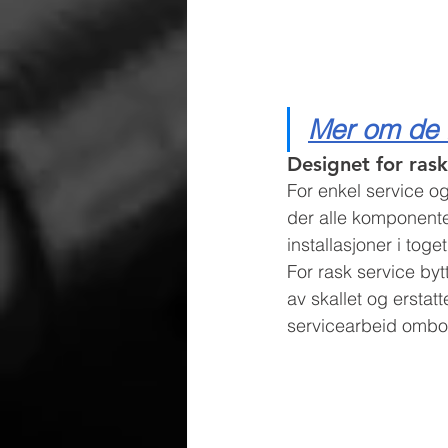
Mer om de 
Designet for rask
For enkel service og
der alle komponent
installasjoner i tog
For rask service byt
av skallet og ersta
servicearbeid ombor