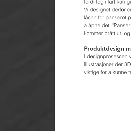
fordi tog i fart kan
Vi designet derfor e
låsen for panseret p
å åpne det. "Panser
kommer brått ut, og
Produktdesign me
I designprosessen va
illustrasjoner der 3D
viktige for å kunne t