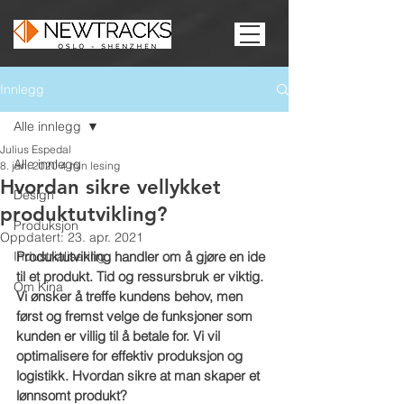
Innlegg
Alle innlegg
Julius Espedal
Alle innlegg
8. jan. 2020
4 min lesing
Hvordan sikre vellykket
Design
produktutvikling?
Produksjon
Oppdatert:
23. apr. 2021
Industrialisering
Produktutvikling handler om å gjøre en ide 
til et produkt. Tid og ressursbruk er viktig. 
Om Kina
Vi ønsker å treffe kundens behov, men 
først og fremst velge de funksjoner som 
kunden er villig til å betale for. Vi vil 
optimalisere for effektiv produksjon og 
logistikk. Hvordan sikre at man skaper et 
lønnsomt produkt?