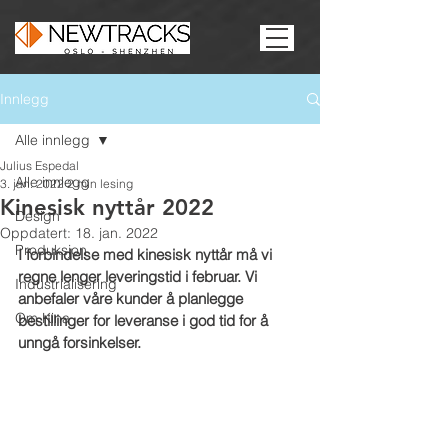
Innlegg
Alle innlegg
Julius Espedal
Alle innlegg
3. jan. 2022
2 min lesing
Kinesisk nyttår 2022
Design
Oppdatert:
18. jan. 2022
Produksjon
I forbindelse med kinesisk nyttår må vi 
regne lenger leveringstid i februar. Vi 
Industrialisering
anbefaler våre kunder å planlegge 
Om Kina
bestillinger for leveranse i god tid for å 
unngå forsinkelser.